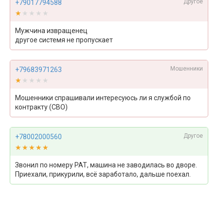
Другое
+79017794588
★★★★★
★★★★★
Мужчина извращенец
другое системя не пропускает
Мошенники
+79683971263
★★★★★
★★★★★
Мошенники спрашивали интересуюсь ли я службой по
контракту (СВО)
Другое
+78002000560
★★★★★
★★★★★
Звонил по номеру РАТ, машина не заводилась во дворе.
Приехали, прикурили, всё заработало, дальше поехал.