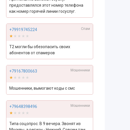
предоставлялся этот номер телефона
как номер горячей линии госуслуг.
Спам
+79919745224
★★★★★
★★★★★
Т2 могли бы обезопасить своих
абонентов от спамеров
Мошенники
+79167800663
★★★★★
★★★★★
Мошенники, вымогают коды с смс
Мошенники
+79648398496
★★★★★
★★★★★
Типа соцопрос. В 9 вечера. Звонят из
Москвы, а регион - Нижний. Совсем там