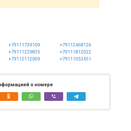
+79111739109
+79112468126
+79111229835
+79111812022
+79112112069
+79111053451
нформацией о номере