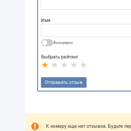
Имя
Анонимно
Выбрать рейтинг
★
★
★
★
★
К номеру еще нет отзывов. Будьте пе