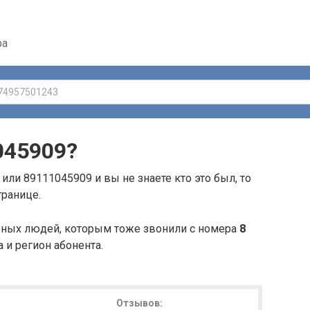
ра
045909
?
или 89111045909 и вы не знаете кто это был, то
транице.
ьных людей, которым тоже звонили с номера
8
а и регион абонента.
Отзывов: