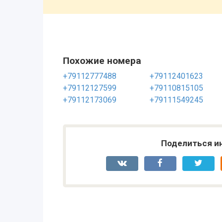
Похожие номера
+79112777488
+79112401623
+79112127599
+79110815105
+79112173069
+79111549245
Поделиться и