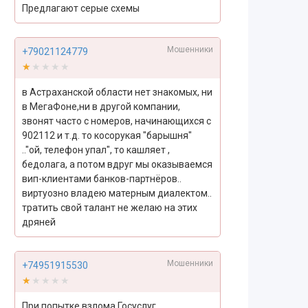
Предлагают серые схемы
Мошенники
+79021124779
★★★★★
★★★★★
в Астраханской области нет знакомых, ни
в МегаФоне,ни в другой компании,
звонят часто с номеров, начинающихся с
902112 и т.д. то косорукая "барышня"
.."ой, телефон упал", то кашляет ,
бедолага, а потом вдруг мы оказываемся
вип-клиентами банков-партнёров..
виртуозно владею матерным диалектом..
тратить свой талант не желаю на этих
дряней
Мошенники
+74951915530
★★★★★
★★★★★
При попытке взлома Госуслуг