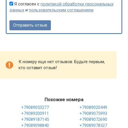
Я согласен с
политикой обработки персональных
данных
и
пользовательским соглашением
К номеру еще нет отзывов. Будьте первым,
кто оставит отзыв!
Похожие номера
+79089053277
+79089020449
+79089200911
+79089075993
+79089187145
+79089072690
+79089098840
+79089078527