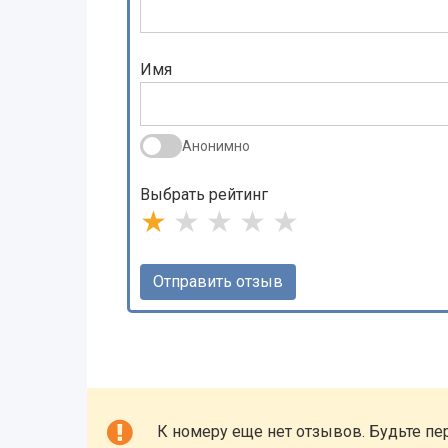
Имя
Анонимно
Выбрать рейтинг
★
★
★
★
★
К номеру еще нет отзывов. Будьте пе