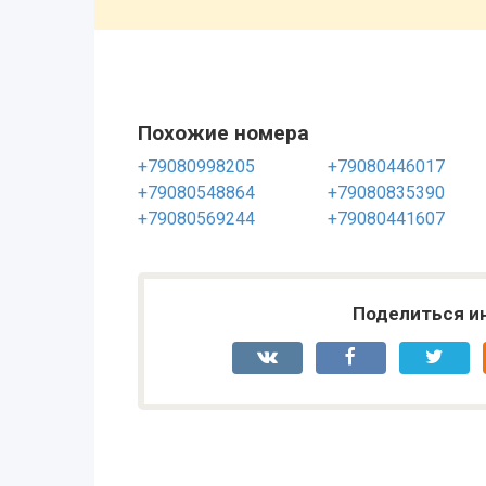
Похожие номера
+79080998205
+79080446017
+79080548864
+79080835390
+79080569244
+79080441607
Поделиться и