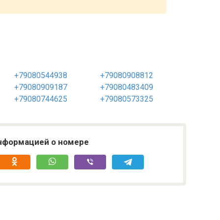
+79080544938
+79080908812
+79080909187
+79080483409
+79080744625
+79080573325
нформацией о номере