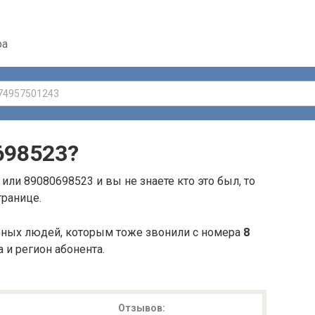
ра
698523
?
или 89080698523 и вы не знаете кто это был, то
транице.
ьных людей, которым тоже звонили с номера
8
а и регион абонента.
Отзывов: