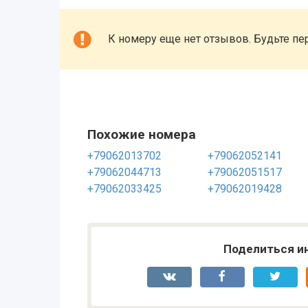
К номеру еще нет отзывов. Будьте пе
Похожие номера
+79062013702
+79062052141
+79062044713
+79062051517
+79062033425
+79062019428
Поделиться и