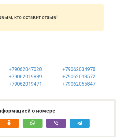
рвым, кто оставит отзыв!
+79062047028
+79062034978
+79062019889
+79062018572
+79062019471
+79062055847
нформацией о номере