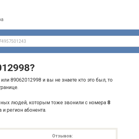
ра
012998
?
или 89062012998 и вы не знаете кто это был, то
транице.
ьных людей, которым тоже звонили с номера
8
а и регион абонента.
Отзывов: