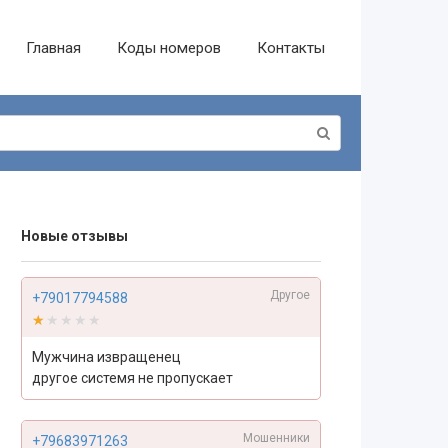
Главная
Коды номеров
Контакты
Новые отзывы
Другое
+79017794588
★★★★★
★★★★★
Мужчина извращенец
другое системя не пропускает
Мошенники
+79683971263