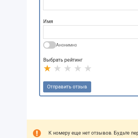
Имя
Анонимно
Выбрать рейтинг
★
★
★
★
★
К номеру еще нет отзывов. Будьте пе