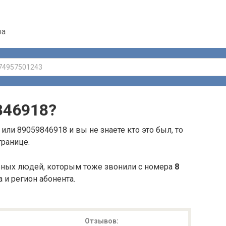
ра
846918
?
или 89059846918 и вы не знаете кто это был, то
транице.
ьных людей, которым тоже звонили с номера
8
а и регион абонента.
Отзывов: