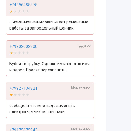
+74996485575
★★★★★
★★★★★
Фирма-мошенник оказывает ремонтные
работы за запредельный ценник.
Другое
+79902002800
★★★★★
★★★★★
Бубнят в трубку. Однако им известно имя
и адрес. Просят перезвонить.
Мошенники
+79927134821
★★★★★
★★★★★
сообщили что мне надо заменить
электросчетчик, мошенники
Мошенники
+79175675943