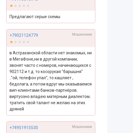
★★★★★
★★★★★
Предлагают серые схемы
Мошенники
+79021124779
★★★★★
★★★★★
в Астраханской области нет знакомых, ни
в МегаФоне,ни в другой компании,
звонят часто с номеров, начинающихся с
902112 и т.д. то косорукая "барышня"
.."ой, телефон упал", то кашляет ,
бедолага, а потом вдруг мы оказываемся
вип-клиентами банков-партнёров..
виртуозно владею матерным диалектом..
тратить свой талант не желаю на этих
дряней
Мошенники
+74951915530