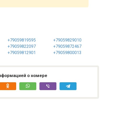
+79059819595
+79059829010
+79059822097
+79059872467
+79059812901
+79059800013
нформацией о номере