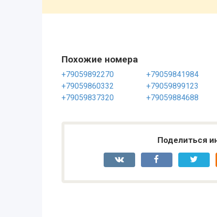
Похожие номера
+79059892270
+79059841984
+79059860332
+79059899123
+79059837320
+79059884688
Поделиться и