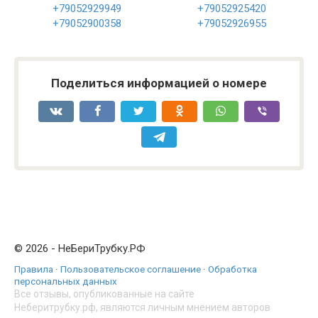
+79052929949
+79052925420
+79052900358
+79052926955
Поделиться информацией о номере
© 2026 - НеБериТрубку.РФ
Правила
·
Пользовательское соглашение
·
Обработка
персональных данных
Все отзывы, опубликованные на сайте
Неберитрубку.рф, являются личным мнением авторов