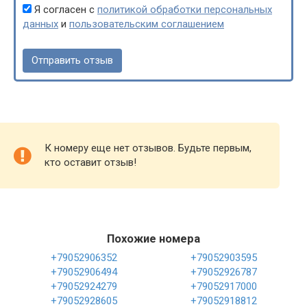
Я согласен с
политикой обработки персональных
данных
и
пользовательским соглашением
К номеру еще нет отзывов. Будьте первым,
кто оставит отзыв!
Похожие номера
+79052906352
+79052903595
+79052906494
+79052926787
+79052924279
+79052917000
+79052928605
+79052918812