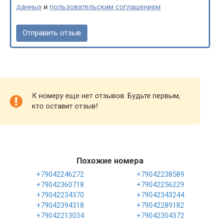
данных
и
пользовательским соглашением
К номеру еще нет отзывов. Будьте первым,
кто оставит отзыв!
Похожие номера
+79042246272
+79042238589
+79042360718
+79042256229
+79042234370
+79042343244
+79042394318
+79042289182
+79042213034
+79042304372