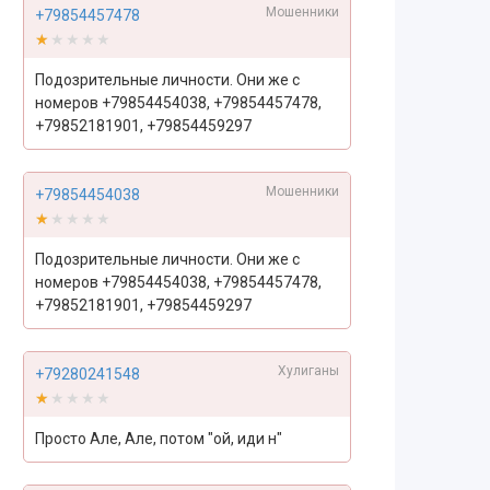
Мошенники
+79854457478
★★★★★
★★★★★
Подозрительные личности. Они же с
номеров +79854454038, +79854457478,
+79852181901, +79854459297
Мошенники
+79854454038
★★★★★
★★★★★
Подозрительные личности. Они же с
номеров +79854454038, +79854457478,
+79852181901, +79854459297
Хулиганы
+79280241548
★★★★★
★★★★★
Просто Але, Але, потом "ой, иди н"