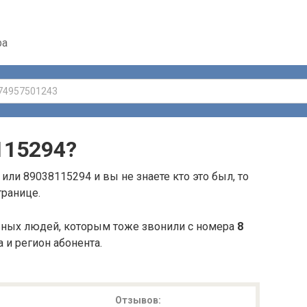
ра
115294
?
или 89038115294 и вы не знаете кто это был, то
транице.
ьных людей, которым тоже звонили с номера
8
а и регион абонента.
Отзывов: