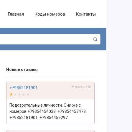
Главная
Коды номеров
Контакты
Новые отзывы
Мошенники
+79852181901
★★★★★
★★★★★
Подозрительные личности. Они же с
номеров +79854454038, +79854457478,
+79852181901, +79854459297