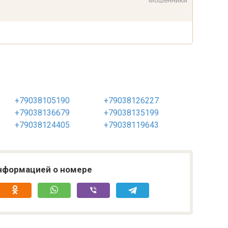
Мошенники
+79038105190
+79038126227
+79038136679
+79038135199
+79038124405
+79038119643
нформацией о номере