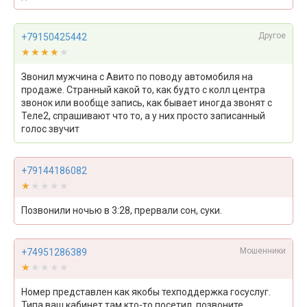
Другое
+79150425442
★★★★★
★★★★★
Звонил мужчина с Авито по поводу автомобиля на
продаже. Странный какой то, как будто с колл центра
звонок или вообще запись, как бывает иногда звонят с
Теле2, спрашивают что то, а у них просто записанный
голос звучит
+79144186082
★★★★★
★★★★★
Позвонили ночью в 3:28, прервали сон, суки.
Мошенники
+74951286389
★★★★★
★★★★★
Номер представлен как якобы техподдержка госуслуг.
Типа ваш кабинет там кто-то посетил, позвоните