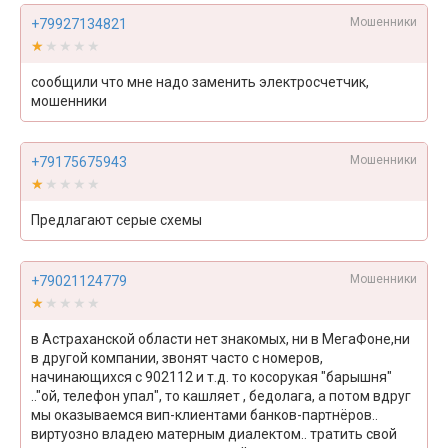
Мошенники
+79927134821
★★★★★
★★★★★
сообщили что мне надо заменить электросчетчик,
мошенники
Мошенники
+79175675943
★★★★★
★★★★★
Предлагают серые схемы
Мошенники
+79021124779
★★★★★
★★★★★
в Астраханской области нет знакомых, ни в МегаФоне,ни
в другой компании, звонят часто с номеров,
начинающихся с 902112 и т.д. то косорукая "барышня"
.."ой, телефон упал", то кашляет , бедолага, а потом вдруг
мы оказываемся вип-клиентами банков-партнёров..
виртуозно владею матерным диалектом.. тратить свой