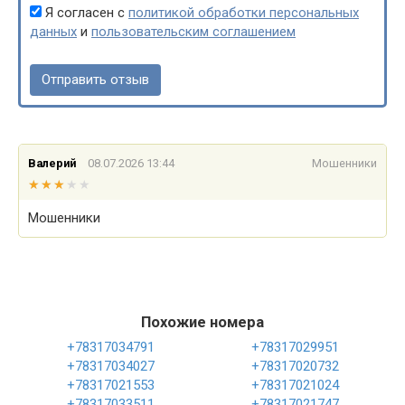
Я согласен с
политикой обработки персональных
данных
и
пользовательским соглашением
Валерий
08.07.2026 13:44
Мошенники
★★★★★
★★★★★
Мошенники
Похожие номера
+78317034791
+78317029951
+78317034027
+78317020732
+78317021553
+78317021024
+78317033511
+78317021747