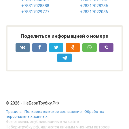
+78317028888
+78317028285
+78317029777
+78317022036
Поделиться информацией о номере
© 2026 - НеБериТрубку.РФ
Правила
·
Пользовательское соглашение
·
Обработка
персональных данных
Все отзывы, опубликованные на сайте
Неберитрубку.рф, являются личным мнением авторов