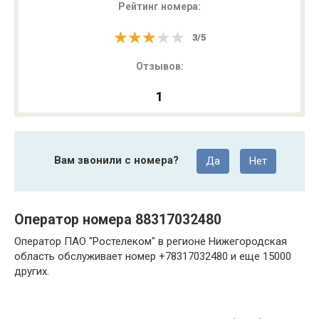
Рейтинг номера:
★★★★★
★★★★★
3
/
5
Отзывов:
1
Вам звонили с номера?
Да
Нет
Оператор номера 88317032480
Оператор ПАО "Ростелеком" в регионе Нижегородская
область обслуживает номер +78317032480 и еще 15000
других.