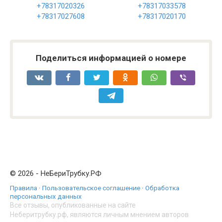
+78317020326
+78317033578
+78317027608
+78317020170
Поделиться информацией о номере
© 2026 - НеБериТрубку.РФ
Правила
·
Пользовательское соглашение
·
Обработка
персональных данных
Все отзывы, опубликованные на сайте
Неберитрубку.рф, являются личным мнением авторов