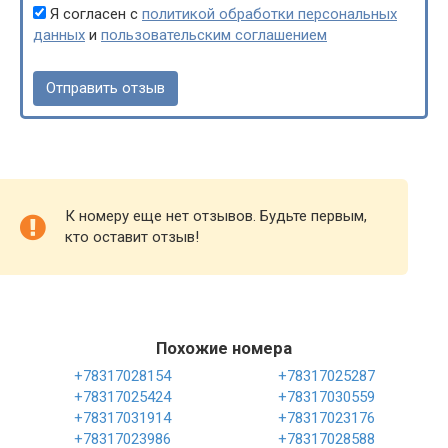
Я согласен с
политикой обработки персональных
данных
и
пользовательским соглашением
К номеру еще нет отзывов. Будьте первым,
кто оставит отзыв!
Похожие номера
+78317028154
+78317025287
+78317025424
+78317030559
+78317031914
+78317023176
+78317023986
+78317028588