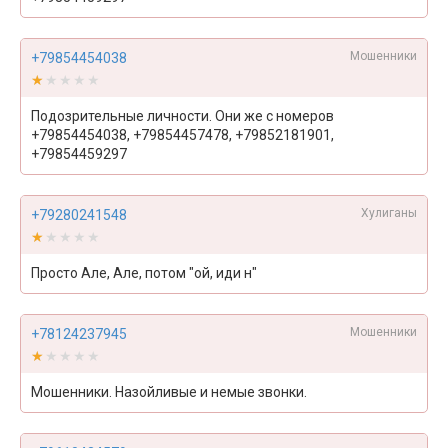
Мошенники
+79854454038
★★★★★
★★★★★
Подозрительные личности. Они же с номеров
+79854454038, +79854457478, +79852181901,
+79854459297
Хулиганы
+79280241548
★★★★★
★★★★★
Просто Але, Але, потом "ой, иди н"
Мошенники
+78124237945
★★★★★
★★★★★
Мошенники. Назойливые и немые звонки.