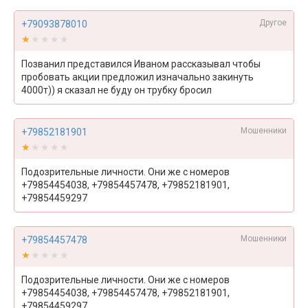
Другое
+79093878010
★★★★★
★★★★★
Позванил представился Иваном рассказывал чтобы
пробовать акции предложил изначально закинуть
4000т)) я сказал не буду он трубку бросил
Мошенники
+79852181901
★★★★★
★★★★★
Подозрительные личности. Они же с номеров
+79854454038, +79854457478, +79852181901,
+79854459297
Мошенники
+79854457478
★★★★★
★★★★★
Подозрительные личности. Они же с номеров
+79854454038, +79854457478, +79852181901,
+79854459297