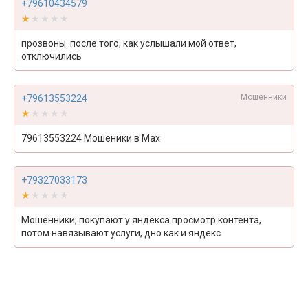
+79610434579
★★★★★
★★★★★
прозвоны. после того, как услышали мой ответ,
отключились
Мошенники
+79613553224
★★★★★
★★★★★
79613553224 Мошеники в Max
+79327033173
★★★★★
★★★★★
Мошенники, покупают у яндекса просмотр контента,
потом навязывают услуги, дно как и яндекс