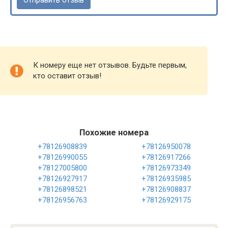
К номеру еще нет отзывов. Будьте первым,
кто оставит отзыв!
Похожие номера
+78126908839
+78126950078
+78126990055
+78126917266
+78127005800
+78126973349
+78126927917
+78126935985
+78126898521
+78126908837
+78126956763
+78126929175