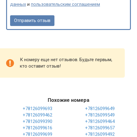
данных
и
пользовательским соглашением
К номеру еще нет отзывов. Будьте первым,
кто оставит отзыв!
Похожие номера
+78126099693
+78126099649
+78126099462
+78126099549
+78126099390
+78126099464
+78126099616
+78126099657
+78126099699
+78126099492