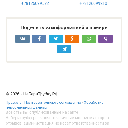
+78126099572
+78126099210
Поделиться информацией о номере
© 2026 - НеБериТрубку.РФ
Правила
·
Пользовательское соглашение
·
Обработка
персональных данных
Все отзывы, опубликованные на сайте
Неберитрубку.рф, являются личным мнением авторов
отзывов, администрация не несет ответственности за