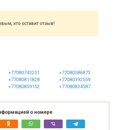
рвым, кто оставит отзыв!
+77080743231
+77080586873
+77080811828
+77080392559
+77080859152
+77080834587
нформацией о номере