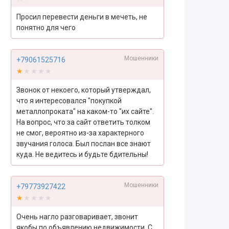
Просил перевести деньги в мечеть, не
понятно для чего
Мошенники
+79061525716
★★★★★
★★★★★
Звонок от некоего, который утверждал,
что я интересовался "покупкой
металлопроката" на каком-то "их сайте".
На вопрос, что за сайт ответить толком
не смог, вероятно из-за характерного
звучания голоса. Был послан все знают
куда. Не ведитесь и будьте бдительны!
Мошенники
+79773927422
★★★★★
★★★★★
Очень нагло разговаривает, звонит
якобы по объявлению недвижимости. С