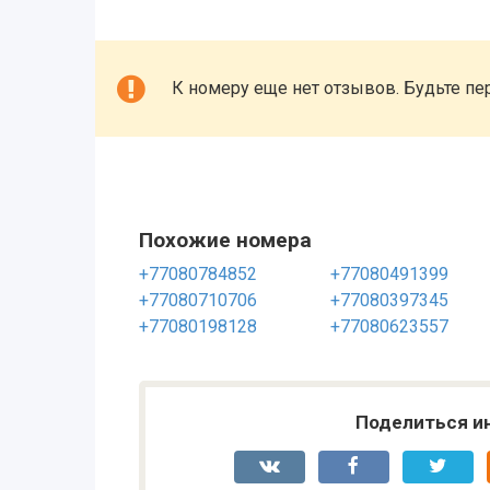
К номеру еще нет отзывов. Будьте пе
Похожие номера
+77080784852
+77080491399
+77080710706
+77080397345
+77080198128
+77080623557
Поделиться и