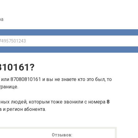
ра
810161
?
или 87080810161 и вы не знаете кто это был, то
транице.
ьных людей, которым тоже звонили с номера
8
а и регион абонента.
Отзывов: