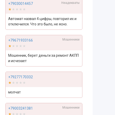
Неадекваты
+79030014457
★★★★★
★★★★★
Автомат назвал 4 цифры, повторил их и
отключился. Что это было, не ясно.
Мошенники
+79671933166
★★★★★
★★★★★
Мошенник, берет деньги за ремонт АКПП
и исчезает
+79277170332
★★★★★
★★★★★
молчат
Мошенники
+79003241381
★★★★★
★★★★★