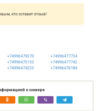
рвым, кто оставит отзыв!
+74996479270
+74996477734
+74996475153
+74996477742
+74996474233
+74996476184
нформацией о номере