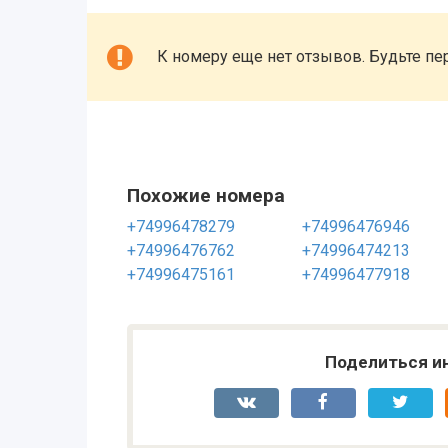
К номеру еще нет отзывов. Будьте пе
Похожие номера
+74996478279
+74996476946
+74996476762
+74996474213
+74996475161
+74996477918
Поделиться и