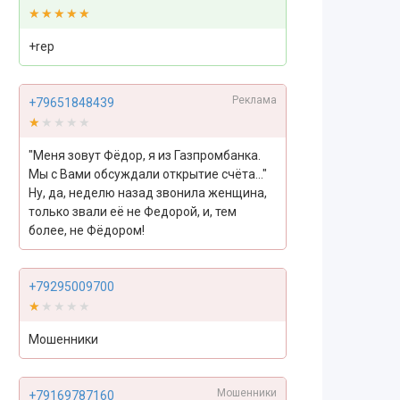
★★★★★
★★★★★
+rep
Реклама
+79651848439
★★★★★
★★★★★
"Меня зовут Фёдор, я из Газпромбанка.
Мы с Вами обсуждали открытие счёта..."
Ну, да, неделю назад звонила женщина,
только звали её не Федорой, и, тем
более, не Фёдором!
+79295009700
★★★★★
★★★★★
Мошенники
Мошенники
+79169787160