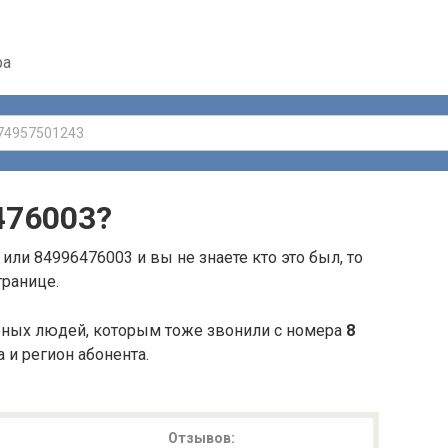
ра
476003
?
или 84996476003 и вы не знаете кто это был, то
транице.
ьных людей, которым тоже звонили с номера
8
а и регион абонента.
Отзывов: