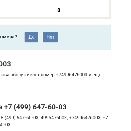
0
номера?
Да
Нет
003
Москва обслуживает номер +74996476003 и еще
 +7 (499) 647-60-03
8 (499) 647-60-03, 4996476003, +74996476003, +7
60-03.