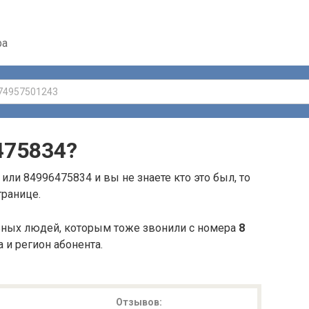
ра
475834
?
или 84996475834 и вы не знаете кто это был, то
транице.
ьных людей, которым тоже звонили с номера
8
а и регион абонента.
Отзывов: