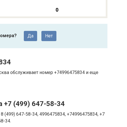
0
номера?
Да
Нет
834
Москва обслуживает номер +74996475834 и еще
 +7 (499) 647-58-34
8 (499) 647-58-34, 4996475834, +74996475834, +7
58-34.