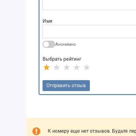
Имя
Анонимно
Выбрать рейтинг
★
★
★
★
★
К номеру еще нет отзывов. Будьте пе