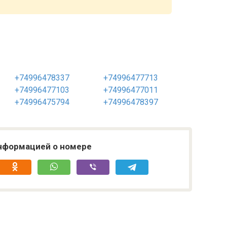
+74996478337
+74996477713
+74996477103
+74996477011
+74996475794
+74996478397
нформацией о номере