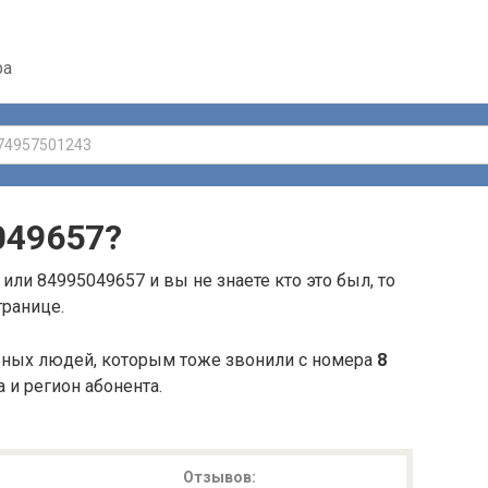
ра
049657
?
или 84995049657 и вы не знаете кто это был, то
транице.
ьных людей, которым тоже звонили с номера
8
а и регион абонента.
Отзывов: