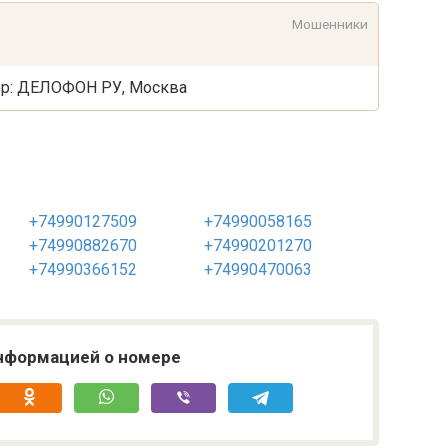
Мошенники
тор: ДЕЛОФОН РУ, Москва
+74990127509
+74990058165
+74990882670
+74990201270
+74990366152
+74990470063
нформацией о номере