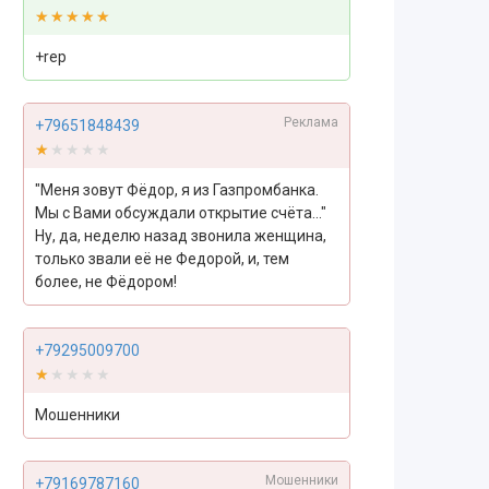
★★★★★
★★★★★
+rep
Реклама
+79651848439
★★★★★
★★★★★
"Меня зовут Фёдор, я из Газпромбанка.
Мы с Вами обсуждали открытие счёта..."
Ну, да, неделю назад звонила женщина,
только звали её не Федорой, и, тем
более, не Фёдором!
+79295009700
★★★★★
★★★★★
Мошенники
Мошенники
+79169787160