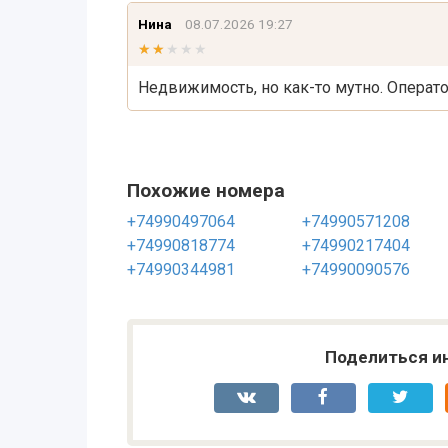
Нина
08.07.2026 19:27
★★★★★
★★★★★
Недвижимость, но как-то мутно. Опера
Похожие номера
+74990497064
+74990571208
+74990818774
+74990217404
+74990344981
+74990090576
Поделиться и