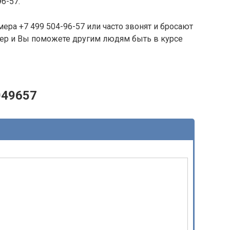
96-57.
ера +7 499 504-96-57 или часто звонят и бросают
омер и Вы поможете другим людям быть в курсе
049657