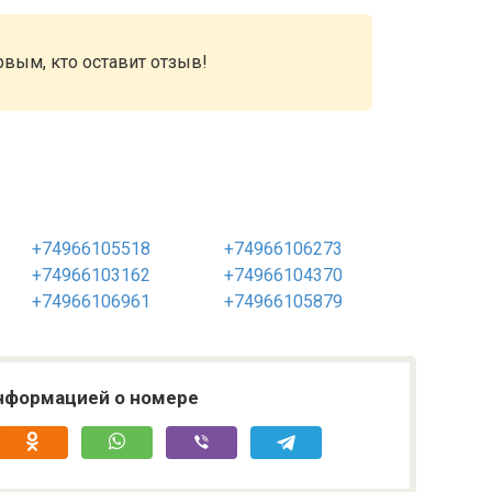
рвым, кто оставит отзыв!
+74966105518
+74966106273
+74966103162
+74966104370
+74966106961
+74966105879
нформацией о номере