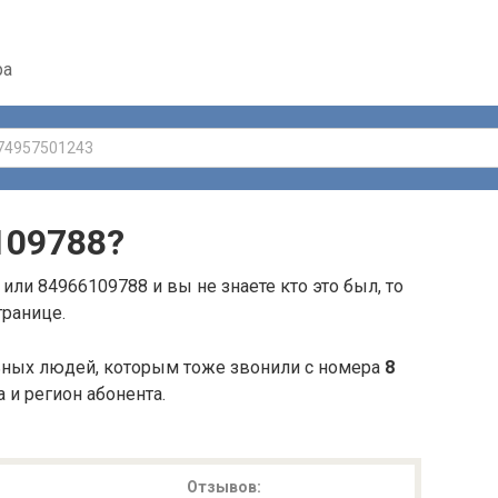
ра
109788
?
или 84966109788 и вы не знаете кто это был, то
транице.
ьных людей, которым тоже звонили с номера
8
а и регион абонента.
Отзывов: