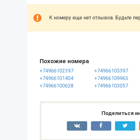
К номеру еще нет отзывов. Будьте пе
Похожие номера
+74966102397
+74966105397
+74966101404
+74966109965
+74966100628
+74966103057
Поделиться и