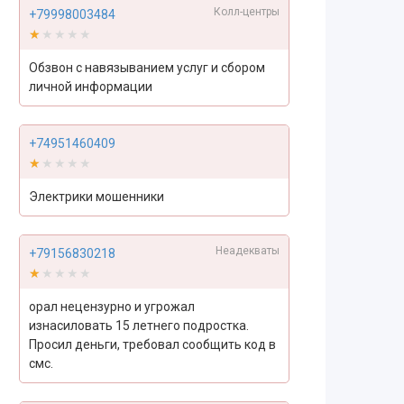
Колл-центры
+79998003484
★★★★★
★★★★★
Обзвон с навязыванием услуг и сбором
личной информации
+74951460409
★★★★★
★★★★★
Электрики мошенники
Неадекваты
+79156830218
★★★★★
★★★★★
орал нецензурно и угрожал
изнасиловать 15 летнего подростка.
Просил деньги, требовал сообщить код в
смс.