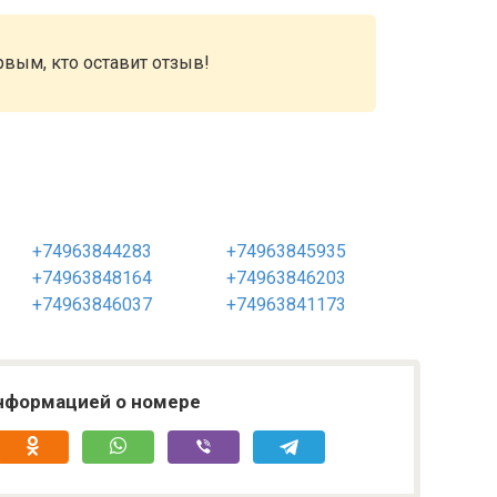
рвым, кто оставит отзыв!
+74963844283
+74963845935
+74963848164
+74963846203
+74963846037
+74963841173
нформацией о номере