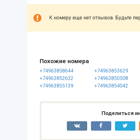
К номеру еще нет отзывов. Будьте пе
Похожие номера
+74963858644
+74963853629
+74963852632
+74963850508
+74963855139
+74963854042
Поделиться и