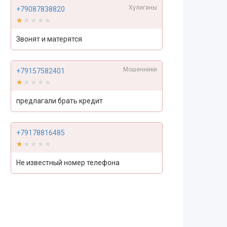
Хулиганы
+79087838820
★★★★★
★★★★★
Звонят и матерятся
Мошенники
+79157582401
★★★★★
★★★★★
предлагали брать кредит
+79178816485
★★★★★
★★★★★
Не известный номер телефона