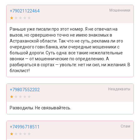
Мошенники
+79021122464
★★★★★
★★★★★
Раньше уже писали про этот номер. Я не отвечал на
вызов, но срвершенно точно не имею знакомых в
Астраханской области. Так что не суть, реклама ли это
очередного говн.банка, или очередные мошенники с
большой дороги. Суть одна: все такие нежелательные
звонки — от мошеннические по определению. А
разбираться в сортах — увольте: нет ни сил, ни желания. В
блэклист!
Неадекваты
+79807552202
★★★★★
★★★★★
Разводилы. Не связывайтесь.
Спам
+74996718511
★★★★★
★★★★★