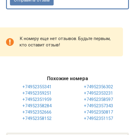
К номеру еще нет отзывов. Будьте первым,
кто оставит отзыв!
Похожие номера
+74952355341
+74952356302
+74952359251
+74952353231
+74952351959
+74952358597
+74952358284
+74952357343
+74952352666
+74952350817
+74952358152
+74952351157