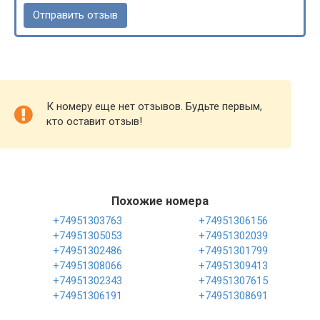
К номеру еще нет отзывов. Будьте первым,
кто оставит отзыв!
Похожие номера
+74951303763
+74951306156
+74951305053
+74951302039
+74951302486
+74951301799
+74951308066
+74951309413
+74951302343
+74951307615
+74951306191
+74951308691