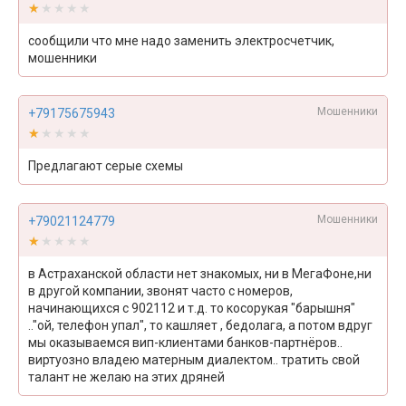
★★★★★
★★★★★
сообщили что мне надо заменить электросчетчик,
мошенники
Мошенники
+79175675943
★★★★★
★★★★★
Предлагают серые схемы
Мошенники
+79021124779
★★★★★
★★★★★
в Астраханской области нет знакомых, ни в МегаФоне,ни
в другой компании, звонят часто с номеров,
начинающихся с 902112 и т.д. то косорукая "барышня"
.."ой, телефон упал", то кашляет , бедолага, а потом вдруг
мы оказываемся вип-клиентами банков-партнёров..
виртуозно владею матерным диалектом.. тратить свой
талант не желаю на этих дряней