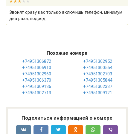
★★★★★
★★★★★
Звонят сразу как только включишь телефон, минимум
два раза, подряд
Похожие номера
+74951306872
+74951302952
+74951306910
+74951300554
+74951302960
+74951302703
+74951306370
+74951305844
+74951309136
+74951302337
+74951302713
+74951309121
Поделиться информацией о номере