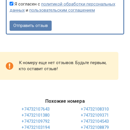
Я согласен с
политикой обработки персональных
данных
и
пользовательским соглашением
К номеру еще нет отзывов. Будьте первым,
кто оставит отзыв!
Похожие номера
+74732107643
+74732108310
+74732101380
+74732109371
+74732109792
+74732104543
+74732103194
+74732108879