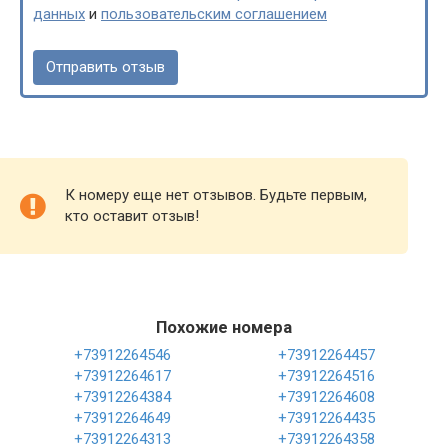
данных
и
пользовательским соглашением
К номеру еще нет отзывов. Будьте первым,
кто оставит отзыв!
Похожие номера
+73912264546
+73912264457
+73912264617
+73912264516
+73912264384
+73912264608
+73912264649
+73912264435
+73912264313
+73912264358