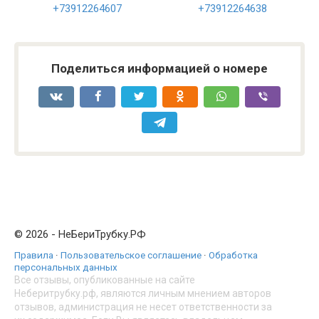
+73912264607
+73912264638
Поделиться информацией о номере
© 2026 - НеБериТрубку.РФ
Правила
·
Пользовательское соглашение
·
Обработка
персональных данных
Все отзывы, опубликованные на сайте
Неберитрубку.рф, являются личным мнением авторов
отзывов, администрация не несет ответственности за