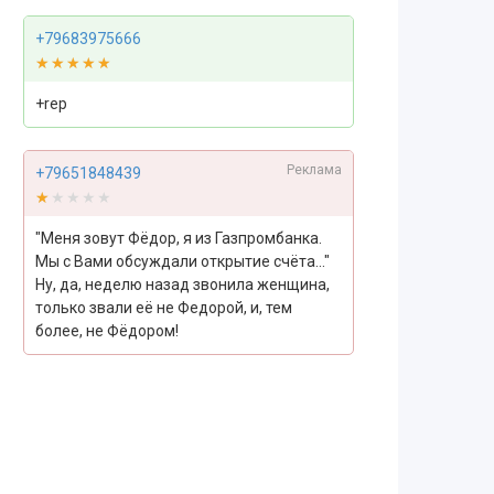
+79683975666
★★★★★
★★★★★
+rep
Реклама
+79651848439
★★★★★
★★★★★
"Меня зовут Фёдор, я из Газпромбанка.
Мы с Вами обсуждали открытие счёта..."
Ну, да, неделю назад звонила женщина,
только звали её не Федорой, и, тем
более, не Фёдором!