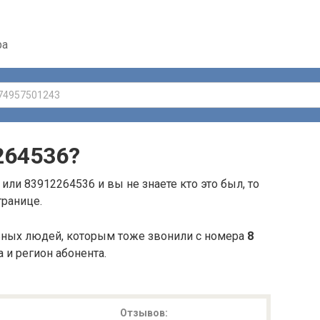
ра
264536
?
или 83912264536 и вы не знаете кто это был, то
транице.
ьных людей, которым тоже звонили с номера
8
а и регион абонента.
Отзывов: