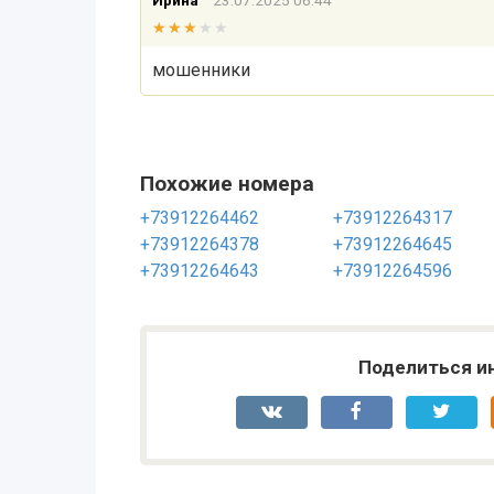
Ирина
23.07.2025 06:44
★★★★★
★★★★★
мошенники
Похожие номера
+73912264462
+73912264317
+73912264378
+73912264645
+73912264643
+73912264596
Поделиться и