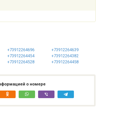
+73912264696
+73912264639
+73912264454
+73912264382
+73912264528
+73912264458
нформацией о номере