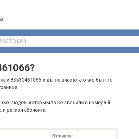
ра
461066
?
или 83530461066 и вы не знаете кто это был, то
транице.
ьных людей, которым тоже звонили с номера
8
а и регион абонента.
Отзывов: