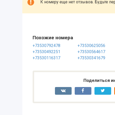
К номеру еще нет отзывов. Будьте пе
Похожие номера
+73530792478
+73530625056
+73530492251
+73530564617
+73530116317
+73530341679
Поделиться и