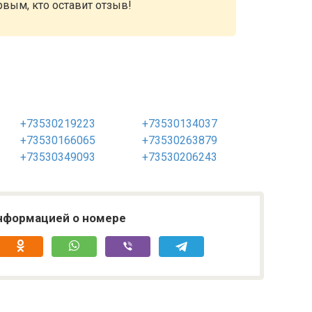
рвым, кто оставит отзыв!
+73530219223
+73530134037
+73530166065
+73530263879
+73530349093
+73530206243
нформацией о номере