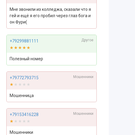
Мне звонили из колледжа, сказали что я
гей и ещё я его пробил через глаз бога и
он Фури(
Другое
+79299881111
★★★★★
★★★★★
Полезный номер
Мошенники
+79772793715
★★★★★
★★★★★
Мошенница
Мошенники
+79153416228
★★★★★
★★★★★
Мошенники