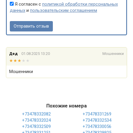
Я согласен с
политикой обработки персональных
данных
и
пользовательским соглашением
Дед
01.08.2025 13:20
Мошенники
★★★★★
★★★★★
Мошенники
Похожие номера
+73478332082
+73478331269
+73478332024
+73478332534
+73478332509
+73478330056
+73478331251
+73478329925