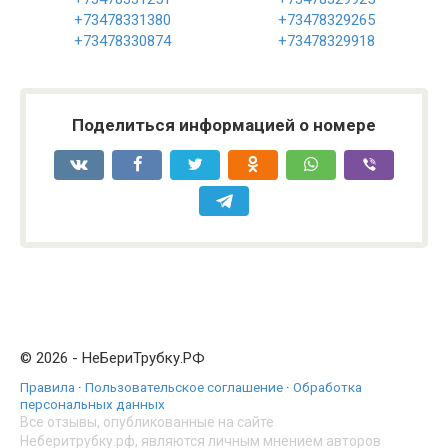
+73478331380
+73478329265
+73478330874
+73478329918
Поделиться информацией о номере
© 2026 - НеБериТрубку.РФ
Правила
·
Пользовательское соглашение
·
Обработка
персональных данных
Все отзывы, опубликованные на сайте
Неберитрубку.рф, являются личным мнением авторов