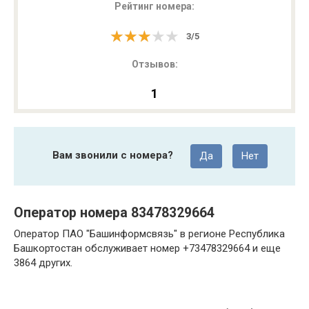
Рейтинг номера:
★★★★★
★★★★★
3
/
5
Отзывов:
1
Вам звонили с номера?
Да
Нет
Оператор номера 83478329664
Оператор ПАО "Башинформсвязь" в регионе Республика
Башкортостан обслуживает номер +73478329664 и еще
3864 других.