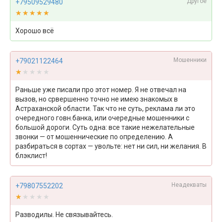
Другое
+79509529480
★★★★★
★★★★★
Хорошо всё
Мошенники
+79021122464
★★★★★
★★★★★
Раньше уже писали про этот номер. Я не отвечал на
вызов, но срвершенно точно не имею знакомых в
Астраханской области. Так что не суть, реклама ли это
очередного говн.банка, или очередные мошенники с
большой дороги. Суть одна: все такие нежелательные
звонки — от мошеннические по определению. А
разбираться в сортах — увольте: нет ни сил, ни желания. В
блэклист!
Неадекваты
+79807552202
★★★★★
★★★★★
Разводилы. Не связывайтесь.