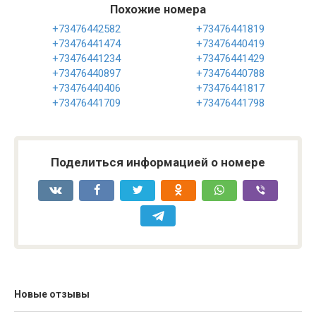
Похожие номера
+73476442582
+73476441819
+73476441474
+73476440419
+73476441234
+73476441429
+73476440897
+73476440788
+73476440406
+73476441817
+73476441709
+73476441798
Поделиться информацией о номере
Новые отзывы