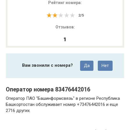
Рейтинг номера:
★★★★★
★★★★★
2
/
5
Отзывов:
1
Вам звонили с номера?
Да
Нет
Оператор номера 83476442016
Оператор ПАО "Башинформсвязь" в регионе Республика
Башкортостан обслуживает номер +73476442016 и еще
2716 других.