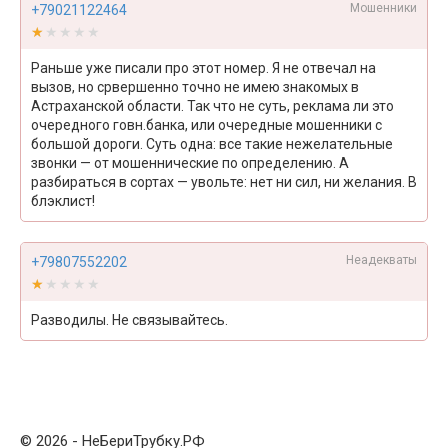
Мошенники
+79021122464
★★★★★
★★★★★
Раньше уже писали про этот номер. Я не отвечал на
вызов, но срвершенно точно не имею знакомых в
Астраханской области. Так что не суть, реклама ли это
очередного говн.банка, или очередные мошенники с
большой дороги. Суть одна: все такие нежелательные
звонки — от мошеннические по определению. А
разбираться в сортах — увольте: нет ни сил, ни желания. В
блэклист!
Неадекваты
+79807552202
★★★★★
★★★★★
Разводилы. Не связывайтесь.
© 2026 - НеБериТрубку.РФ