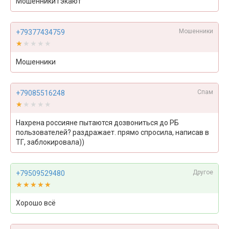
Мошенники гэкают
Мошенники
+79377434759
★★★★★
★★★★★
Мошенники
Спам
+79085516248
★★★★★
★★★★★
Нахрена россияне пытаются дозвониться до РБ
пользователей? раздражает. прямо спросила, написав в
ТГ, заблокировала))
Другое
+79509529480
★★★★★
★★★★★
Хорошо всё