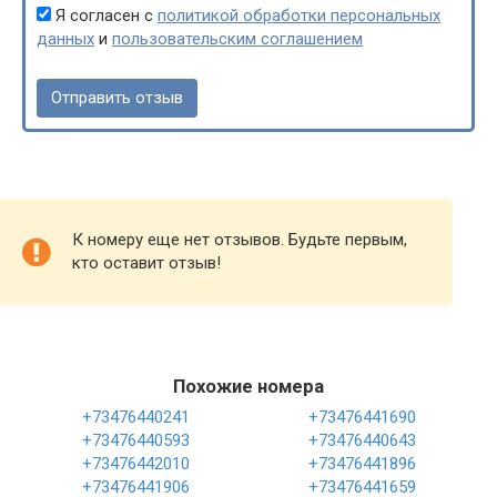
Я согласен с
политикой обработки персональных
данных
и
пользовательским соглашением
К номеру еще нет отзывов. Будьте первым,
кто оставит отзыв!
Похожие номера
+73476440241
+73476441690
+73476440593
+73476440643
+73476442010
+73476441896
+73476441906
+73476441659